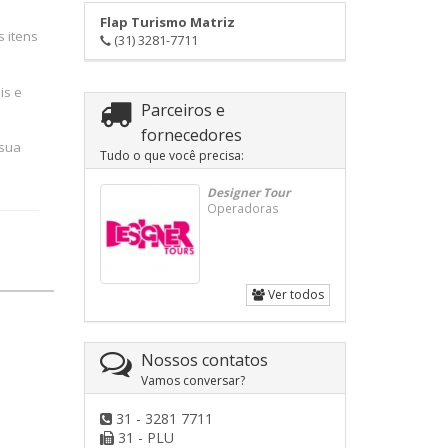
Flap Turismo Matriz
 itens
(31) 3281-7711
is e
Parceiros e
fornecedores
 sua
Tudo o que você precisa:
Designer Tour
Operadoras
Ver todos
Nossos contatos
Vamos conversar?
31 - 3281 7711
31 - PLU