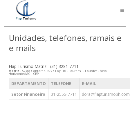
Togg
navig
Unidades, telefones, ramais e
e-mails
Flap Turismo Matriz - (31) 3281-7711
Matriz
- Av.do Contorno, 6777 Loja 16 - Lourdes - Lourdes - Belo
Horizonte/MG - CEP: -
DEPARTAMENTO
TELEFONE
E-MAIL
Setor Financeiro
31-2555-7711
dora@flapturismobh.com