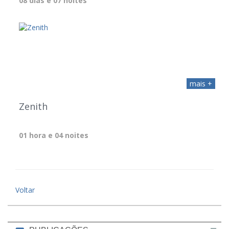
08 dias e 07 noites
mais +
Zenith
01 hora e 04 noites
Voltar