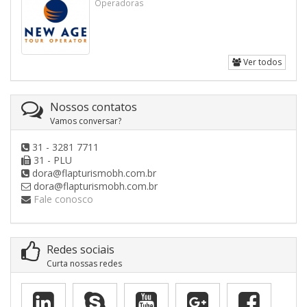
Operadoras
Ver todos
Nossos contatos
Vamos conversar?
31 - 3281 7711
31 - PLU
dora@flapturismobh.com.br
dora@flapturismobh.com.br
Fale conosco
Redes sociais
Curta nossas redes